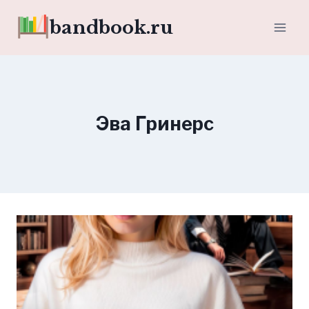
Перейти
bandbook.ru
к
содержимому
Эва Гринерс