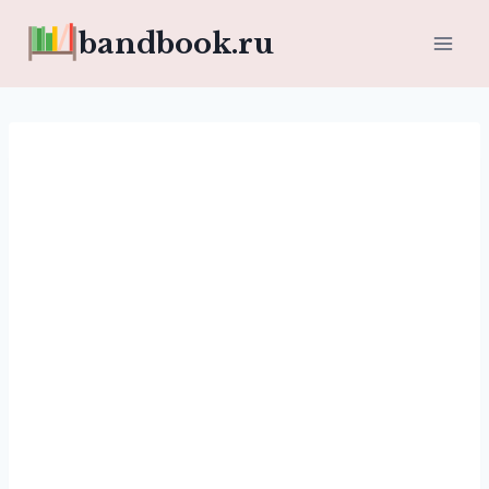
Перейти
bandbook.ru
к
содержимому