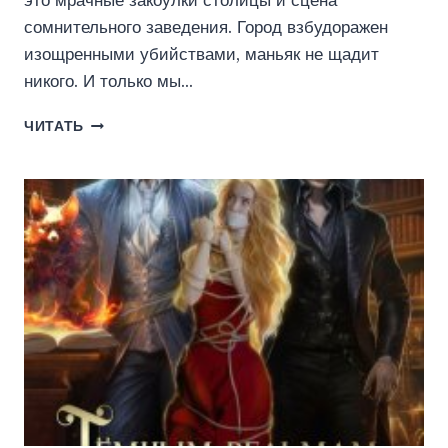
это мрачные закоулки столицы и сцена
сомнительного заведения. Город взбудоражен
изощренными убийствами, маньяк не щадит
никого. И только мы…
ТАЙНА
ЧИТАТЬ
ШАТО.
ЧАСТЬ
2
(ЛЮДМИЛА
ЗАКАЛЮЖНАЯ)