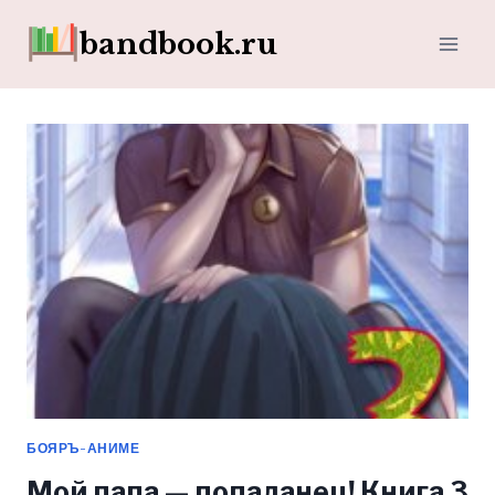
Перейти
bandbook.ru
к
содержимому
БОЯРЪ-АНИМЕ
Мой папа — попаданец! Книга 3