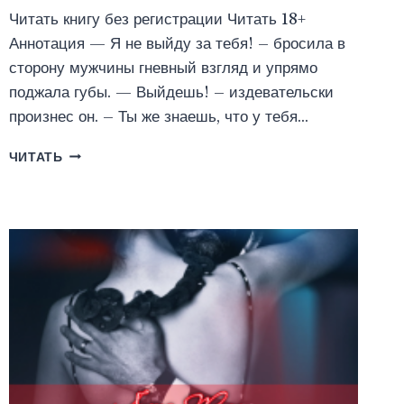
Читать книгу без регистрации Читать 18+
Аннотация — Я не выйду за тебя! – бросила в
сторону мужчины гневный взгляд и упрямо
поджала губы. — Выйдешь! – издевательски
произнес он. – Ты же знаешь, что у тебя…
ВЫНУЖДЕННЫЙ
ЧИТАТЬ
БРАК.
СДЕЛКА
С
ВРАГОМ
(ИРЭНА
СОЛАР)