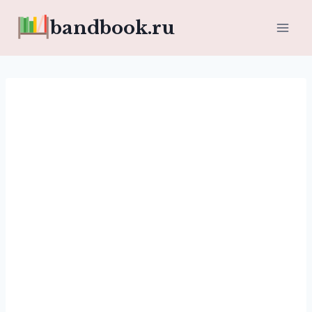
Перейти
bandbook.ru
к
содержимому