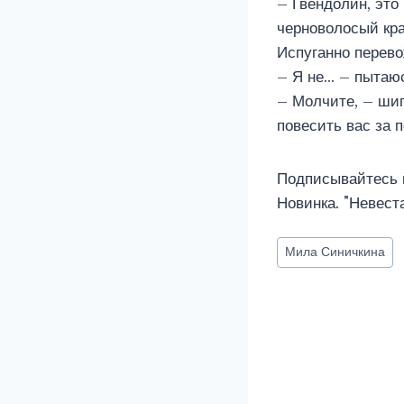
– Гвендолин, это
черноволосый кра
Испуганно перево
– Я не… – пытаюс
– Молчите, – шип
повесить вас за 
Подписывайтесь 
Новинка. "Невест
Метки
Мила Синичкина
записи: