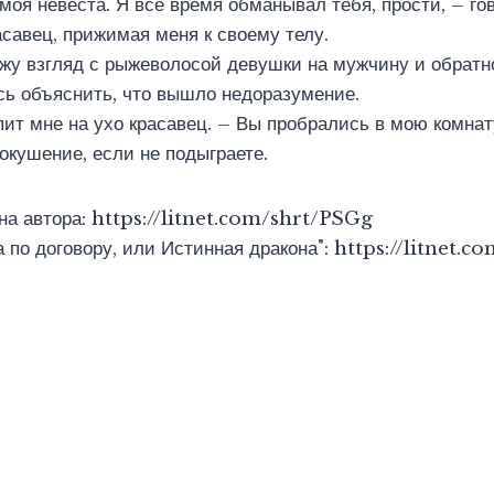
 моя невеста. Я все время обманывал тебя, прости, – го
савец, прижимая меня к своему телу.
жу взгляд с рыжеволосой девушки на мужчину и обратн
ь объяснить, что вышло недоразумение.
ит мне на ухо красавец. – Вы пробрались в мою комнату
покушение, если не подыграете.
на автора: https://litnet.com/shrt/PSGg
а по договору, или Истинная дракона": https://litnet.