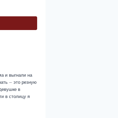
ма и выгнали на
рать – это резную
девушке в
ти в столицу я