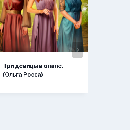
Три девицы в опале.
Помощ
(Ольга Росса)
сыщика
Октябр