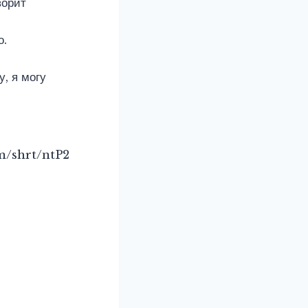
ворит
о.
, я могу
com/shrt/ntP2