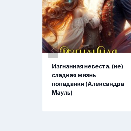
ние
Изгнанная невеста. (не)
елина)
сладкая жизнь
попаданки (Александра
Мауль)