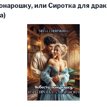
онарошку, или Сиротка для дра
а)