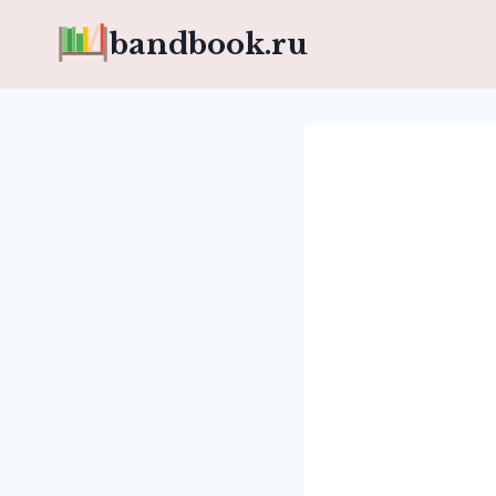
Перейти
bandbook.ru
к
содержимому