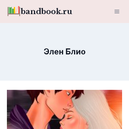
Перейти
bandbook.ru
к
содержимому
Элен Блио