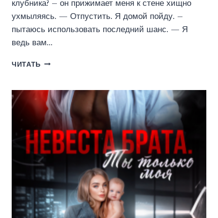
клубника? – он прижимает меня к стене хищно
ухмыляясь. — Отпустить. Я домой пойду. –
пытаюсь использовать последний шанс. — Я
ведь вам…
СЫГРАЙ
ЧИТАТЬ
СО
МНОЙ
В
ЛЮБОВЬ
(ЭЛЕН
БЛИО)