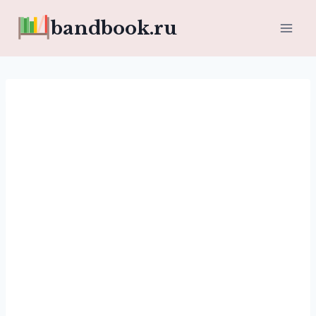
Перейти
bandbook.ru
к
содержимому