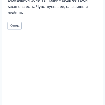
аномальной Зоне, ты принимаешь ее такой
какая она есть. Чувствуешь ее, слышишь и
любишь…
Метки
Хмель
записи: