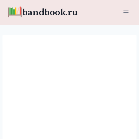
Перейти
bandbook.ru
к
содержимому