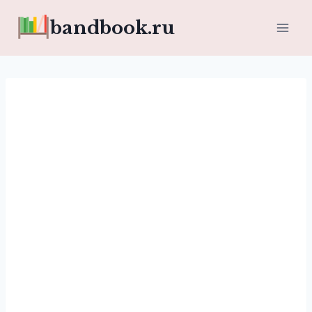
Перейти
bandbook.ru
к
содержимому