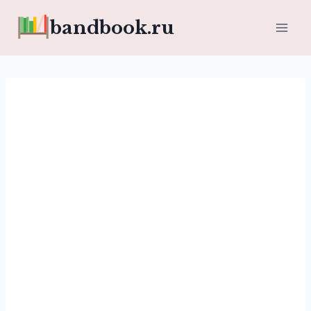
Перейти
bandbook.ru
к
содержимому