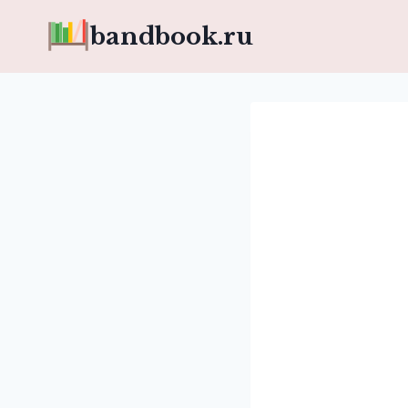
Перейти
bandbook.ru
к
содержимому