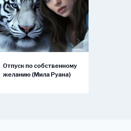
Отпуск по собственному
Вдохн
желанию (Мила Руана)
любовь