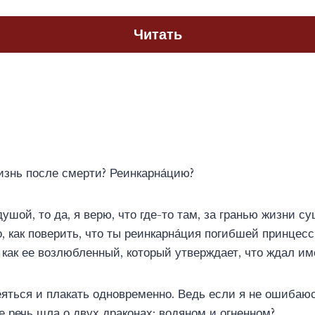
Читать
изнь после смерти? Реинкарна́цию?
ушой, то да, я верю, что где-то там, за гранью жизни с
о, как поверить, что ты реинкарна́ция погибшей принцесс
, как ее возлюбленный, который утверждает, что ждал им
яться и плакать одновременно. Ведь если я не ошибаюсь
е речь шла о двух драконах: водяном и огненном?