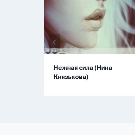
а и
Нежная сила (Нина
оицкая)
Князькова)