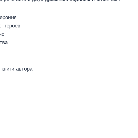
ероиня
х_героев
но
тва
книги автора