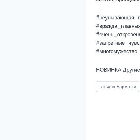
#неунывающая_г
#вражда_главны
#очень_откровен
#запретные_чувс
#многомужество
НОВИНКА Другие 
Метки
Татьяна Барматти
записи: