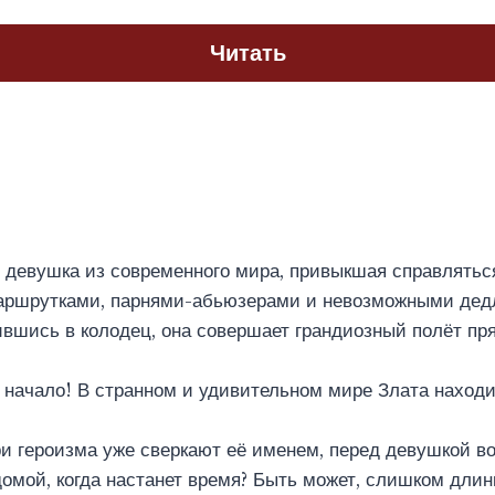
Читать
 девушка из современного мира, привыкшая справлятьс
ршрутками, парнями-абьюзерами и невозможными дед
вшись в колодец, она совершает грандиозный полёт пр
 начало! В странном и удивительном мире Злата наход
ари героизма уже сверкают её именем, перед девушкой во
домой, когда настанет время? Быть может, слишком дл