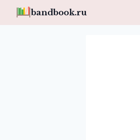
Перейти
bandbook.ru
к
содержимому