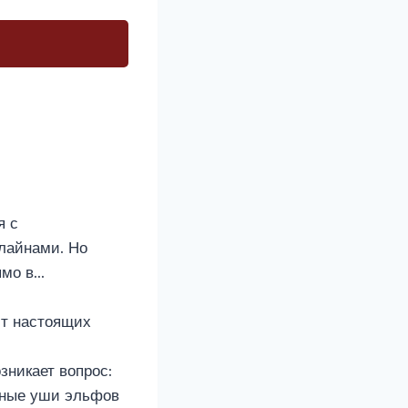
я с
лайнами. Но
ямо в…
ит настоящих
зникает вопрос:
инные уши эльфов