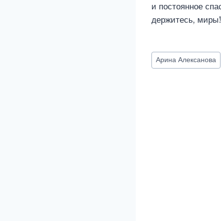
и постоянное спас
держитесь, миры!
Метки
Арина Алексанова
записи: