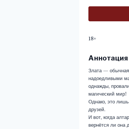
18+
Аннотация
Злата — обычная
надоедливыми ма
однажды, провали
магический мир!
Однако, это лишь
друзей.
И вот, когда алт
вернётся ли она 