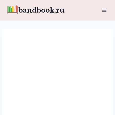
Перейти
bandbook.ru
к
содержимому