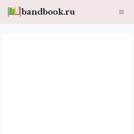
Перейти
bandbook.ru
к
содержимому