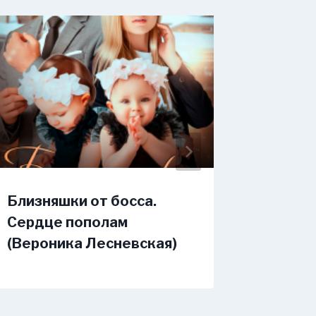
Близняшки от босса.
Игрушк
Сердце пополам
по кон
(Вероника Лесневская)
Истоми