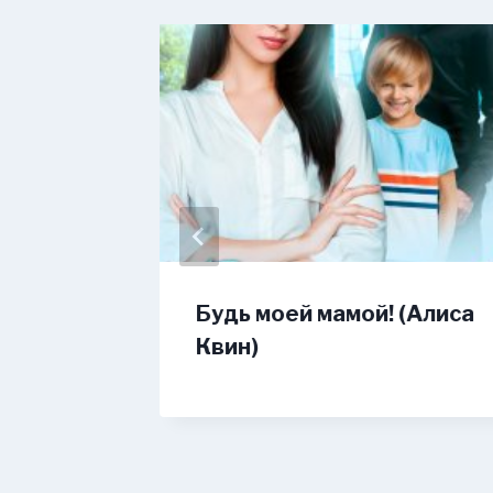
вого
Будь моей мамой! (Алиса
ль)
Квин)