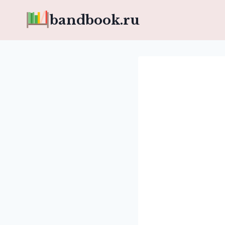
Перейти
bandbook.ru
к
содержимому