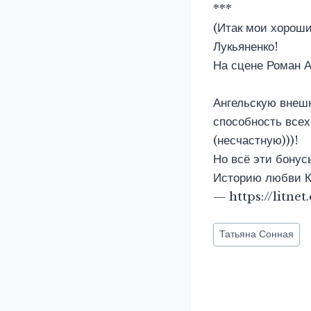
***
(Итак мои хороши
Лукьяненко!
На сцене Роман 
Что мы
Ангельскую внешн
способность все
(несчастную)))!
Но всё эти бонусы
Историю любви К
— https://litne
Метки
Татьяна Сонная
записи: