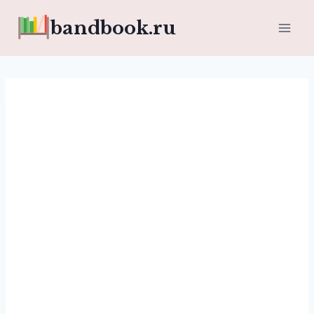
Перейти
bandbook.ru
к
содержимому