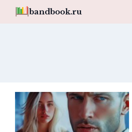
Перейти
bandbook.ru
к
содержимому