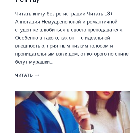
Читать книгу без регистрации Читать 18+
Аннотация Немудрено юной и романтичной
студентке влюбиться в своего преподавателя.
Особенно в такого, как он – c идеальной
внешностью, приятным низким голосом и
проницательным взглядом, от которого по спине
бегут мурашки….
СЛАДКИЙ
ЧИТАТЬ
ЯД
ИЛИ
Я
НА
ВСЕ
СОГЛАСНА.
2
ЧАСТЬ
(ЮЛИЯ