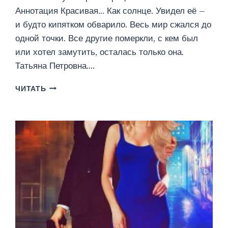
Аннотация Красивая… Как солнце. Увидел её –
и будто кипятком обварило. Весь мир сжался до
одной точки. Все другие померкли, с кем был
или хотел замутить, осталась только она.
Татьяна Петровна….
ОХОТА
ЧИТАТЬ
НА
МЫШКУ
(ЮЛИЯ
ГЕТТА)