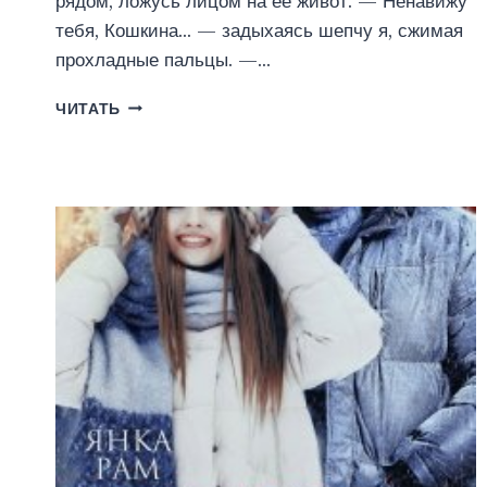
рядом, ложусь лицом на её живот. — Ненавижу
тебя, Кошкина… — задыхаясь шепчу я, сжимая
прохладные пальцы. —…
ЕЁ
ЧИТАТЬ
(МОЙ)
РЕБЕНОК
(ЯНКА
РАМ)