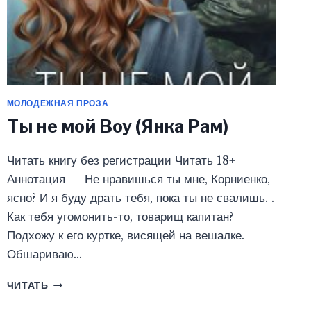
МОЛОДЕЖНАЯ ПРОЗА
Ты не мой Boy (Янка Рам)
Читать книгу без регистрации Читать 18+
Аннотация — Не нравишься ты мне, Корниенко,
ясно? И я буду драть тебя, пока ты не свалишь. .
Как тебя угомонить-то, товарищ капитан?
Подхожу к его куртке, висящей на вешалке.
Обшариваю…
ТЫ
ЧИТАТЬ
НЕ