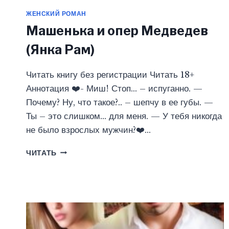
ЖЕНСКИЙ РОМАН
Машенька и опер Медведев
(Янка Рам)
Читать книгу без регистрации Читать 18+
Аннотация ❤️- Миш! Стоп… – испуганно. —
Почему? Ну, что такое?.. – шепчу в ее губы. —
Ты – это слишком… для меня. — У тебя никогда
не было взрослых мужчин?❤️…
МАШЕНЬКА
ЧИТАТЬ
И
ОПЕР
МЕДВЕДЕВ
(ЯНКА
РАМ)