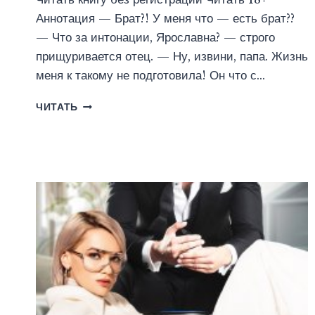
Аннотация — Брат?! У меня что — есть брат??
— Что за интонации, Ярославна? — строго
прищуривается отец. — Ну, извини, папа. Жизнь
меня к такому не подготовила! Он что с…
СВОДНЫЙ
ЧИТАТЬ
ГАД
(ЯНКА
РАМ)