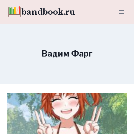
Перейти
bandbook.ru
к
содержимому
Вадим Фарг