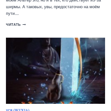
моём Альтер эго, но и в тех, кто действует из-за
ширмы. А таковых, увы, предостаточно на моём
пути….
ДОМ
ЧИТАТЬ
РОСТОВЫХ.
ИГРЫ
ТЕНЕЙ.
ТОМ
1
(ВАДИМ
ФАРГ)
УСЯ (WUXIA)