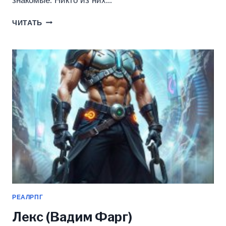
знакомые. Никто из них…
ДОМ
ЧИТАТЬ
РОСТОВЫХ.
НОВАЯ
ТЕНЬ.
ТОМ
3
(ВАДИМ
ФАРГ)
РЕАЛРПГ
Лекс (Вадим Фарг)