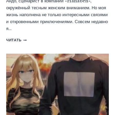
Андо, сценарист в компании «Hanaben»,
окружённый тесным женским вниманием. Но моя
жизнь наполнена не только интересными связями
и откровенными приключениями. Совсем недавно
я…
КАК
ЧИТАТЬ
СОЗДАТЬ
ХЕНТАЙ
3
18+
(ВАДИМ
ФАРГ)