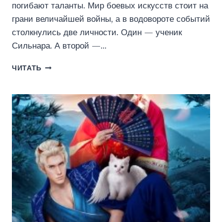
погибают таланты. Мир боевых искусств стоит на
грани величайшей войны, а в водовороте событий
столкнулись две личности. Один — ученик
Сильнара. А второй —…
ДЕСЯТЬ
ЧИТАТЬ
ТЫСЯЧ
СТИЛЕЙ.
КНИГА
ШЕСТАЯ
(ИЛЬЯ
ГОЛОВАНЬ
(KRAYHIR))