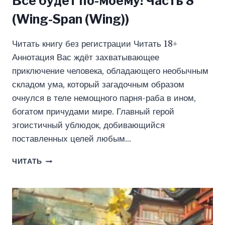
Всё будет по-моему! Часть 8
(Wing-Span (Wing))
Читать книгу без регистрации Читать 18+
Аннотация Вас ждёт захватывающее
приключение человека, обладающего необычным
складом ума, который загадочным образом
очнулся в теле немощного парня-раба в ином,
богатом причудами мире. Главный герой
эгоистичный ублюдок, добивающийся
поставленных целей любым…
ВСЁ
ЧИТАТЬ
БУДЕТ
ПО-
МОЕМУ!
ЧАСТЬ
8
(WING-