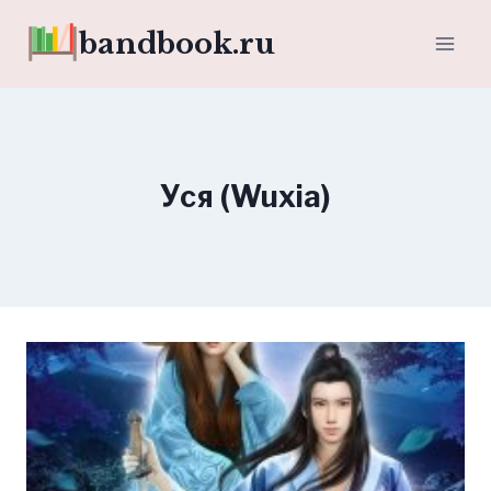
Перейти
bandbook.ru
к
содержимому
Уся (Wuxia)