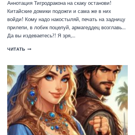
Аннотация Тигродракона на скаку останови!
Китайские домики подожги и сама же в них
войди! Кому надо накостыляй, печать на задницу
прилепи, в лобик поцелуй, армагеддец возглавь…
Да вы издеваетесь?! Я зря,…
СОВСЕМ
ЧИТАТЬ
НЕГЛАВНАЯ
ГЕРОИНЯ
(РИНА
СКИХ)