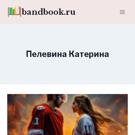
Перейти
bandbook.ru
к
содержимому
Пелевина Катерина