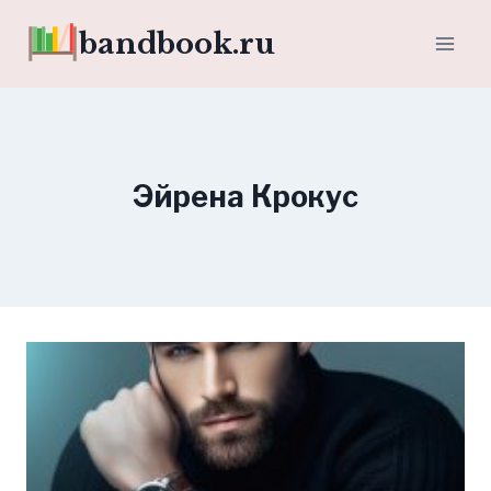
Перейти
bandbook.ru
к
содержимому
Эйрена Крокус