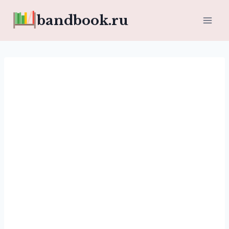
Перейти
bandbook.ru
к
содержимому