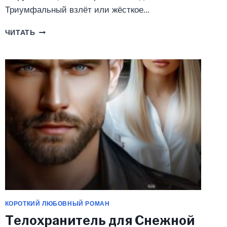
Триумфальный взлёт или жёсткое…
АДВОКАТСКАЯ
ЧИТАТЬ
ТАЙНА
—
ТОМ
II.
ВОСКРЕШАЯ
ПРАХ
И
ПЕПЕЛ
(ЭММА
РАЙЦ)
КОРОТКИЙ ЛЮБОВНЫЙ РОМАН
Телохранитель для Снежной