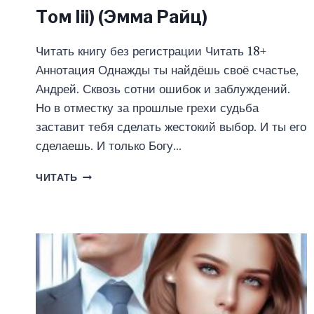
Том Iii) (Эмма Райц)
Читать книгу без регистрации Читать 18+
Аннотация Однажды ты найдёшь своё счастье,
Андрей. Сквозь сотни ошибок и заблуждений.
Но в отместку за прошлые грехи судьба
заставит тебя сделать жестокий выбор. И ты его
сделаешь. И только Богу…
ПЛЕННИК
ЧИТАТЬ
ИЛЛЮЗИЙ
(ФЕНРИР.
ТОМ
III)
(ЭММА
РАЙЦ)