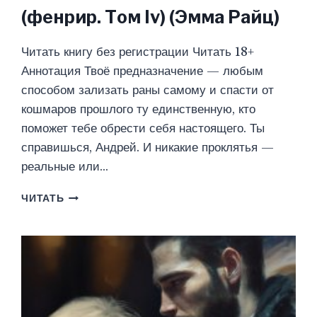
(фенрир. Том Iv) (Эмма Райц)
Читать книгу без регистрации Читать 18+
Аннотация Твоё предназначение — любым
способом зализать раны самому и спасти от
кошмаров прошлого ту единственную, кто
поможет тебе обрести себя настоящего. Ты
справишься, Андрей. И никакие проклятья —
реальные или…
РАЗРУШИТЕЛЬ
ЧИТАТЬ
ПРОКЛЯТИЙ
(ФЕНРИР.
ТОМ
IV)
(ЭММА
РАЙЦ)