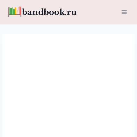
Перейти
bandbook.ru
к
содержимому