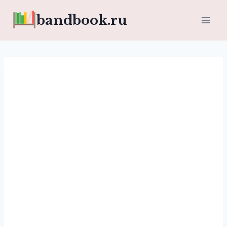
Перейти
bandbook.ru
к
содержимому