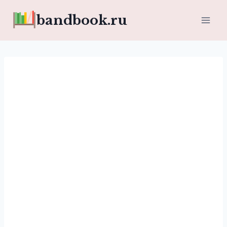
Перейти
bandbook.ru
к
содержимому