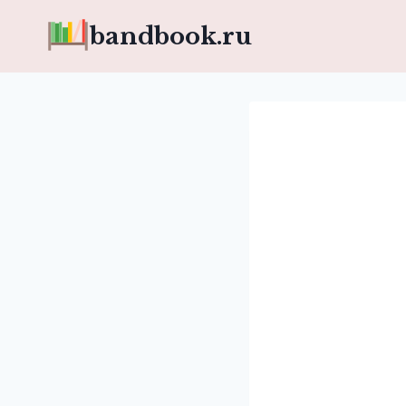
Перейти
bandbook.ru
к
содержимому