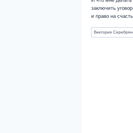
И что мне делать
заключить уговор
и право на счасть
Метки
Виктория Серебрян
записи: