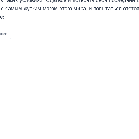
 в таких условиях? Сдаться и потерять свой последний
 с самым жутким магом этого мира, и попытаться отсто
е?
ская