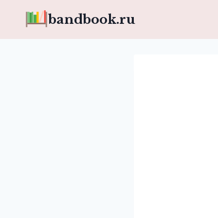
Перейти
bandbook.ru
к
содержимому