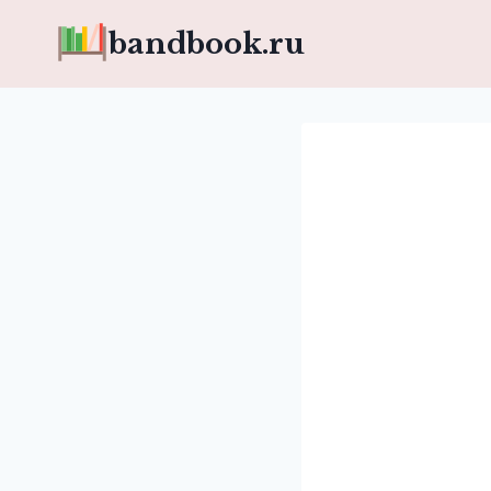
Перейти
bandbook.ru
к
содержимому