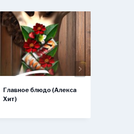
Главное блюдо (Алекса
Случай
Хит)
жизнь 
(Светл