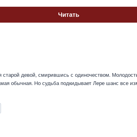
Читать
я старой девой, смирившись с одиночеством. Молодость
амая обычная. Но судьба подкидывает Лере шанс все из