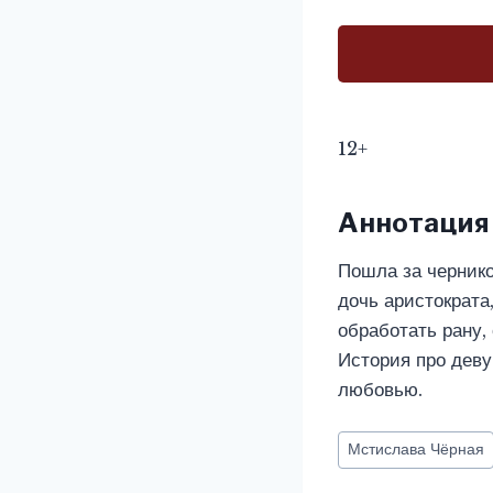
12+
Аннотация
Пошла за чернико
дочь аристократа
обработать рану,
История про деву
любовью.
Метки
Мстислава Чёрная
записи: