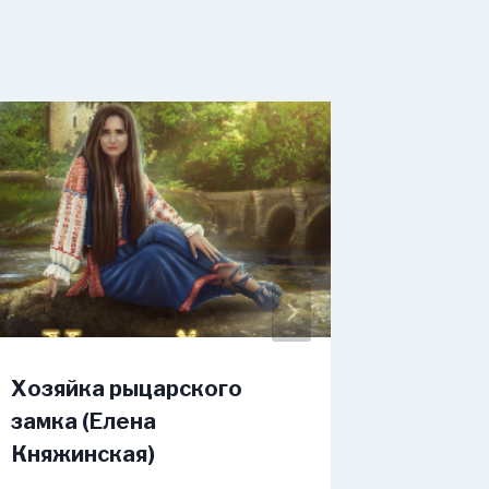
Хозяйка рыцарского
Полное
замка (Елена
(Ольга
Княжинская)