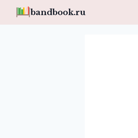
Перейти
bandbook.ru
к
содержимому