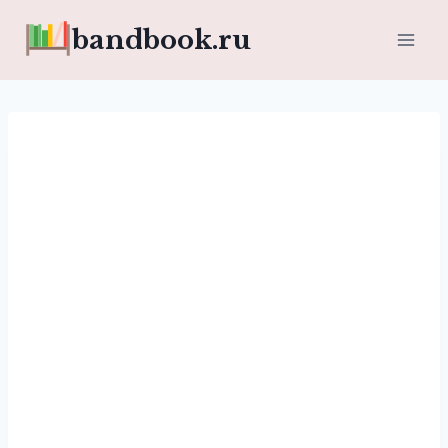
Перейти
bandbook.ru
к
содержимому