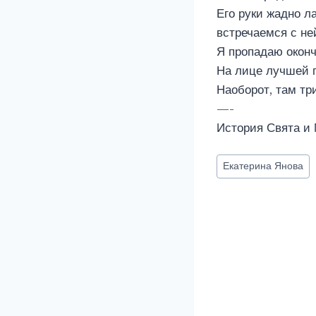
Его руки жадно л
встречаемся с не
Я пропадаю оконч
На лице лучшей п
Наоборот, там тр
—-
История Свята и 
Метки
Екатерина Янова
записи: