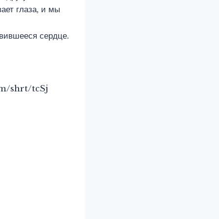
ает глаза, и мы
овившееся сердце.
om/shrt/tcSj