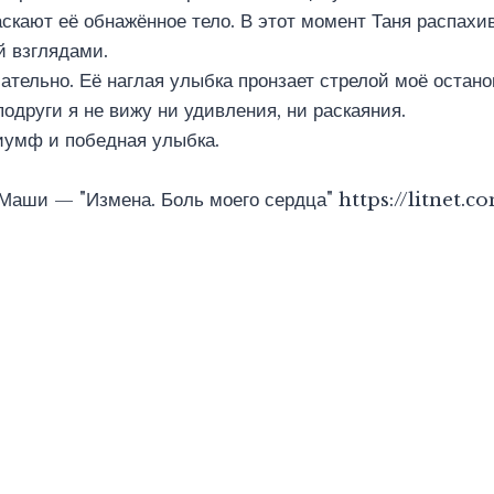
аскают её обнажённое тело. В этот момент Таня распахив
й взглядами.
ательно. Её наглая улыбка пронзает стрелой моё остан
одруги я не вижу ни удивления, ни раскаяния.
иумф и победная улыбка.
Маши — "Измена. Боль моего сердца" https://litnet.c