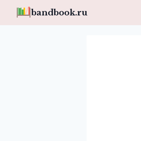
Перейти
bandbook.ru
к
содержимому