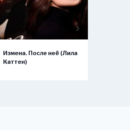
Измена. После неё (Лила
Развед
Каттен)
в 46 (