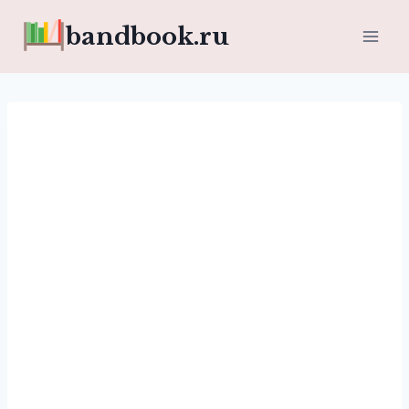
Перейти
bandbook.ru
к
содержимому