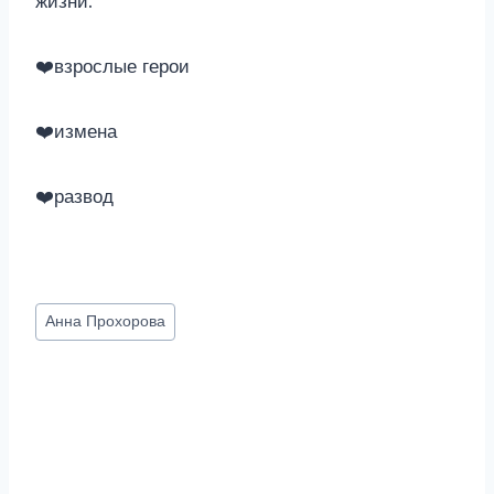
жизни.
‍❤️‍взрослые герои
‍❤️‍измена
‍❤️‍развод
Метки
Анна Прохорова
записи: