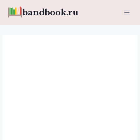
Перейти
bandbook.ru
к
содержимому