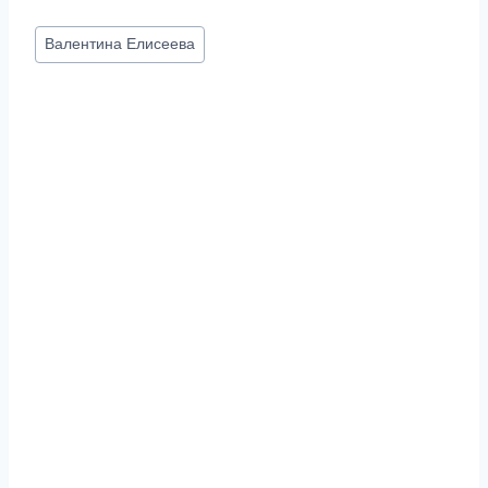
Метки
Валентина Елисеева
записи: