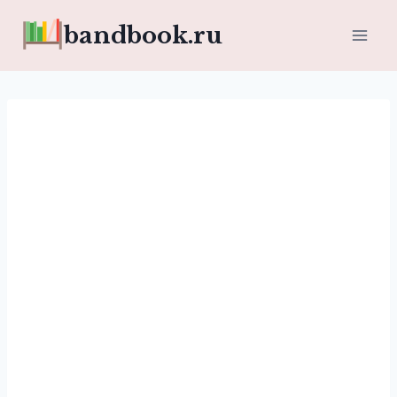
Перейти
bandbook.ru
к
содержимому