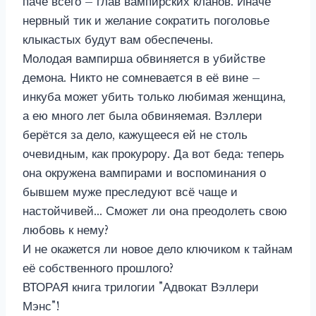
паче всего – глав вампирских кланов. Иначе
нервный тик и желание сократить поголовье
клыкастых будут вам обеспечены.
Молодая вампирша обвиняется в убийстве
демона. Никто не сомневается в её вине –
инкуба может убить только любимая женщина,
а ею много лет была обвиняемая. Вэллери
берётся за дело, кажущееся ей не столь
очевидным, как прокурору. Да вот беда: теперь
она окружена вампирами и воспоминания о
бывшем муже преследуют всё чаще и
настойчивей… Сможет ли она преодолеть свою
любовь к нему?
И не окажется ли новое дело ключиком к тайнам
её собственного прошлого?
ВТОРАЯ книга трилогии "Адвокат Вэллери
Мэнс"!