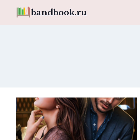
Перейти
bandbook.ru
к
содержимому