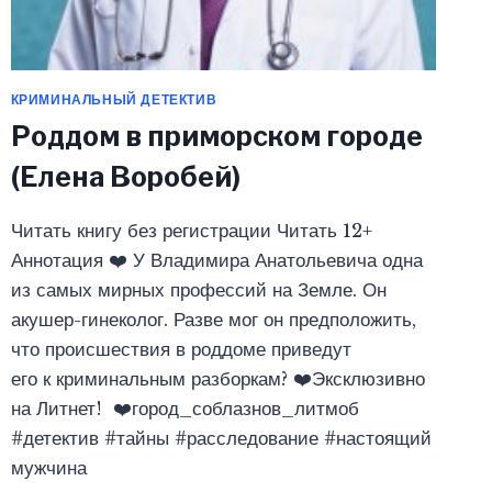
КРИМИНАЛЬНЫЙ ДЕТЕКТИВ
Роддом в приморском городе
(Елена Воробей)
Читать книгу без регистрации Читать 12+
Аннотация ‍❤️‍ У Владимира Анатольевича одна
из самых мирных профессий на Земле. Он
акушер-гинеколог. Разве мог он предположить,
что происшествия в роддоме приведут
его к криминальным разборкам? ‍❤️‍Эксклюзивно
на Литнет! ‍❤️‍город_соблазнов_литмоб
#детектив #тайны #расследование #настоящий
мужчина