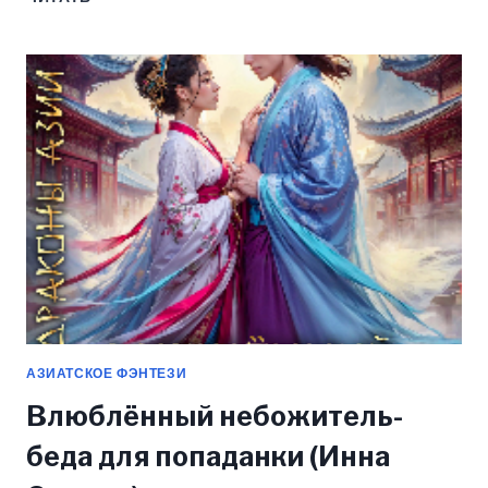
ДЛЯ
ДРАКОНА,
ИЛИ
ТАЙНА
ИМПЕРАТОРА
(РИММА
РАЛЬФ)
АЗИАТСКОЕ ФЭНТЕЗИ
Влюблëнный небожитель-
беда для попаданки (Инна