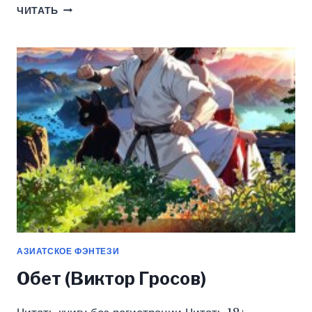
Я
ЧИТАТЬ
СТАЛА
ХОЗЯЙКОЙ
13
ЁКАЕВ
—
2
(КСЕНИЯ
РЕВА)
АЗИАТСКОЕ ФЭНТЕЗИ
Обет (Виктор Гросов)