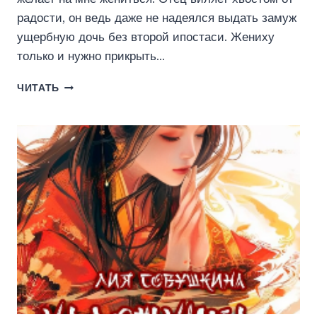
радости, он ведь даже не надеялся выдать замуж
ущербную дочь без второй ипостаси. Жениху
только и нужно прикрыть…
АФЁРА
ЧИТАТЬ
ПО-
ДРАКОНЬИ.
ЛОВУШКА
ДЛЯ
ЛИСИЧКИ
(МИЮ
ЛОГИНОВА)