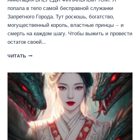
попала в тело самой бесправной служанки
Запретного Города. Тут роскошь, богатство,
могущественный король, властные принцы – и
смерть на каждом шагу. Чтобы выжить и провести
остаток своей…
ДНЕВНИК
ЧИТАТЬ
СЛУЖАНКИ,
ИЛИ
КАК
ВЛЮБИТЬ
В
СЕБЯ
ДРАКОНА
2
(ЭНЖЕ
ГРАФ)