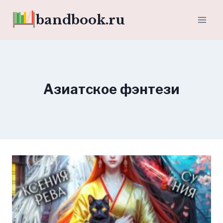
Перейти
bandbook.ru
к
содержимому
Азиатское фэнтези