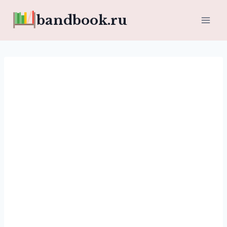
Перейти
bandbook.ru
к
содержимому