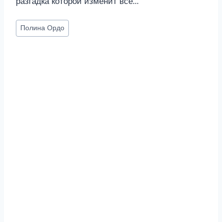
разгадка которой изменит все…
Метки
Полина Ордо
записи: