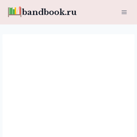
Перейти
bandbook.ru
к
содержимому