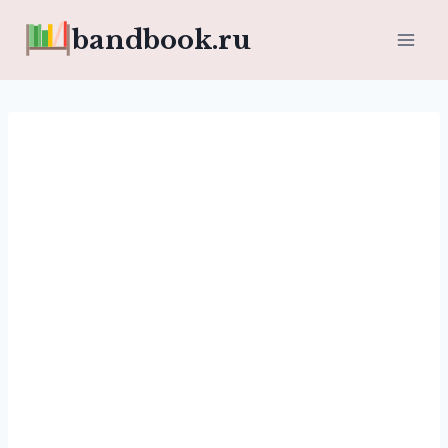
Перейти
bandbook.ru
к
содержимому