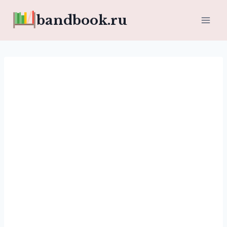
Перейти
bandbook.ru
к
содержимому