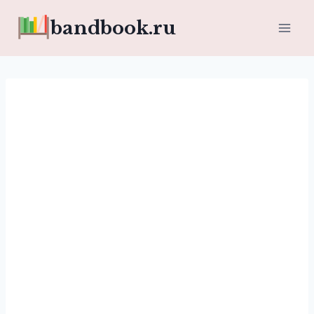
Перейти
bandbook.ru
к
содержимому