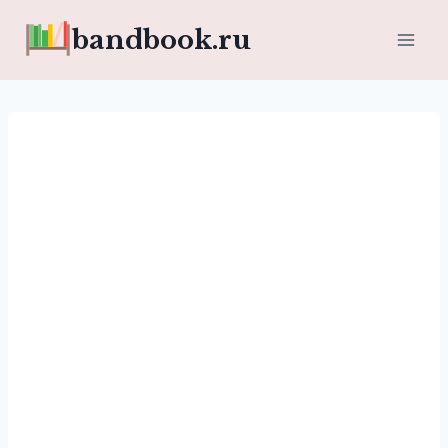
Перейти
bandbook.ru
к
содержимому