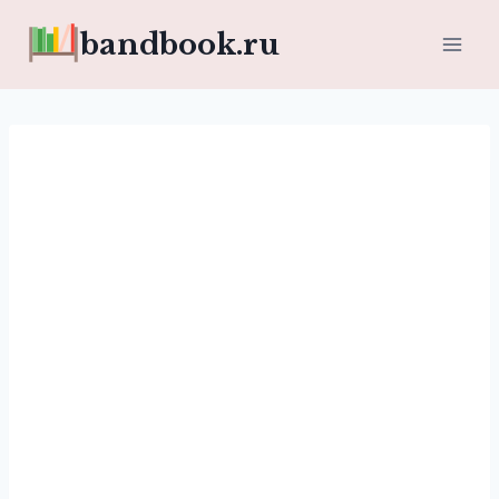
Перейти
bandbook.ru
к
содержимому