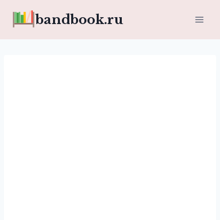
Перейти
bandbook.ru
к
содержимому