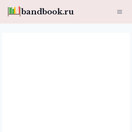
Перейти
bandbook.ru
к
содержимому