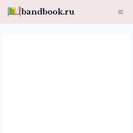
Перейти
bandbook.ru
к
содержимому