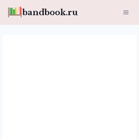
Перейти
bandbook.ru
к
содержимому